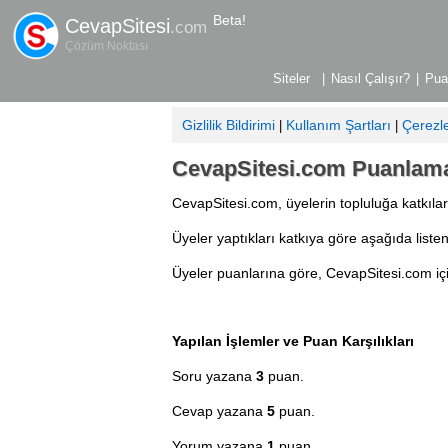
Beta!
CevapSitesi
.com
Çözüm Noktası
|
Nasıl Çalışır?
|
Pua
Gizlilik Bildirimi
Kullanım Şartları
Çerezl
|
|
CevapSitesi.com Puanlama
CevapSitesi.com, üyelerin topluluğa katkılar
Üyeler yaptıkları katkıya göre aşağıda listen
Üyeler puanlarına göre, CevapSitesi.com için
Yapılan İşlemler ve Puan Karşılıkları
Soru yazana
3
puan.
Cevap yazana
5
puan.
Yorum yazana
1
puan.