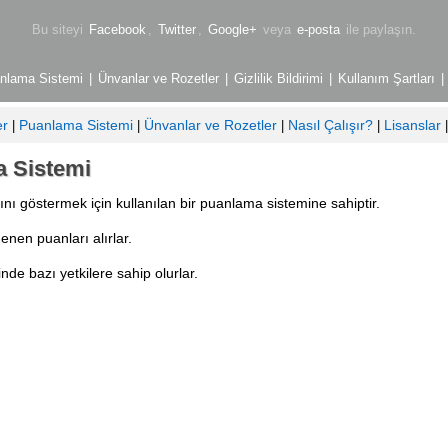
Bu siteyi
Facebook
,
Twitter
,
Google+
veya
e-posta
ile paylaşın.
nlama Sistemi
|
Ünvanlar ve Rozetler
|
Gizlilik Bildirimi
|
Kullanım Şartları
|
er
Puanlama Sistemi
Ünvanlar ve Rozetler
Nasıl Çalışır?
Lisanslar
|
|
|
|
 Sistemi
ını göstermek için kullanılan bir puanlama sistemine sahiptir.
enen puanları alırlar.
de bazı yetkilere sahip olurlar.