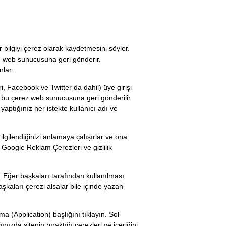
 bilgiyi çerez olarak kaydetmesini söyler.
zi de web sunucusuna geri gönderir.
lar.
ri, Facebook ve Twitter da dahil) üye girişi
da, bu çerez web sunucusuna geri gönderilir
ptığınız her istekte kullanıcı adı ve
ilgilendiğinizi anlamaya çalışırlar ve ona
 Google Reklam Çerezleri ve gizlilik
. Eğer başkaları tarafından kullanılması
aşkaları çerezi alsalar bile içinde yazan
 (Application) başlığını tıklayın. Sol
ınızda sitenin bıraktığı çerezleri ve içeriğini