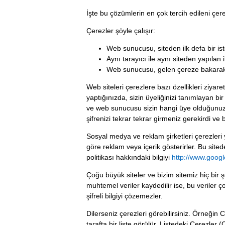
İşte bu çözümlerin en çok tercih edileni çere
Çerezler şöyle çalışır:
Web sunucusu, siteden ilk defa bir ist
Aynı tarayıcı ile aynı siteden yapılan i
Web sunucusu, gelen çereze bakarak 
Web siteleri çerezlere bazı özellikleri ziyare
yaptığınızda, sizin üyeliğinizi tanımlayan b
ve web sunucusu sizin hangi üye olduğunuzu 
şifrenizi tekrar tekrar girmeniz gerekirdi ve 
Sosyal medya ve reklam şirketleri çerezleri y
göre reklam veya içerik gösterirler. Bu sit
politikası hakkındaki bilgiyi
http://www.googl
Çoğu büyük siteler ve bizim sitemiz hiç bir 
muhtemel veriler kaydedilir ise, bu veriler ç
şifreli bilgiyi çözemezler.
Dilerseniz çerezleri görebilirsiniz. Örneğin
tarafta bir liste görülür. Listedeki Çerezler (