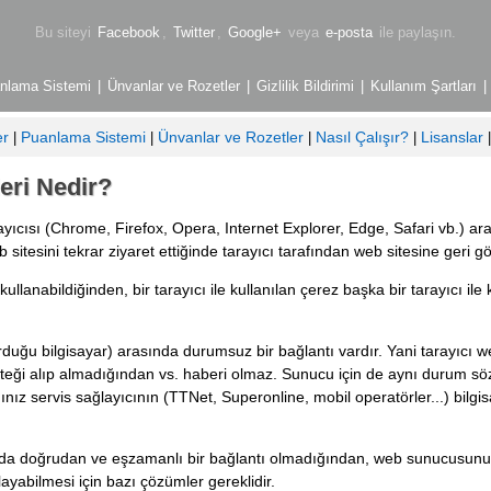
Bu siteyi
Facebook
,
Twitter
,
Google+
veya
e-posta
ile paylaşın.
nlama Sistemi
|
Ünvanlar ve Rozetler
|
Gizlilik Bildirimi
|
Kullanım Şartları
|
er
Puanlama Sistemi
Ünvanlar ve Rozetler
Nasıl Çalışır?
Lisanslar
|
|
|
|
eri Nedir?
yıcısı (Chrome, Firefox, Opera, Internet Explorer, Edge, Safari vb.) aracı
b sitesini tekrar ziyaret ettiğinde tarayıcı tarafından web sitesine geri gö
 kullanabildiğinden, bir tarayıcı ile kullanılan çerez başka bir tarayıcı ile
rduğu bilgisayar) arasında durumsuz bir bağlantı vardır. Yani tarayıcı
eği alıp almadığından vs. haberi olmaz. Sunucu için de aynı durum sözk
ğınız servis sağlayıcının (TTNet, Superonline, mobil operatörler...) bilgis
ında doğrudan ve eşzamanlı bir bağlantı olmadığından, web sunucusunun 
ayabilmesi için bazı çözümler gereklidir.