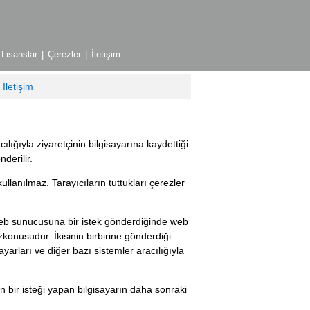
Lisanslar
|
Çerezler
|
İletişim
İletişim
|
lığıyla ziyaretçinin bilgisayarına kaydettiği
nderilir.
 kullanılmaz. Tarayıcıların tuttukları çerezler
 web sunucusuna bir istek gönderdiğinde web
onusudur. İkisinin birbirine gönderdiği
ayarları ve diğer bazı sistemler aracılığıyla
bir isteği yapan bilgisayarın daha sonraki