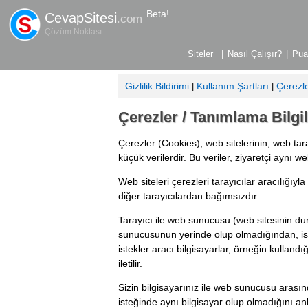
Beta!
CevapSitesi
.com
Çözüm Noktası
|
Nasıl Çalışır?
|
Pua
Gizlilik Bildirimi
Kullanım Şartları
Çerezl
|
|
Çerezler / Tanımlama Bilgil
Çerezler (Cookies), web sitelerinin, web tara
küçük verilerdir. Bu veriler, ziyaretçi aynı we
Web siteleri çerezleri tarayıcılar aracılığıyla
diğer tarayıcılardan bağımsızdır.
Tarayıcı ile web sunucusu (web sitesinin du
sunucusunun yerinde olup olmadığından, ist
istekler aracı bilgisayarlar, örneğin kullandı
iletilir.
Sizin bilgisayarınız ile web sunucusu aras
isteğinde aynı bilgisayar olup olmadığını anl