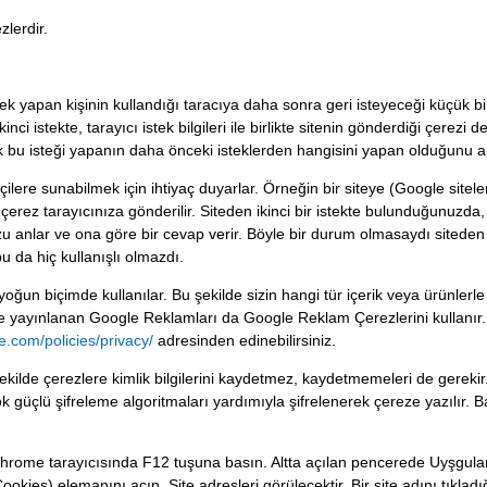
zlerdir.
ek yapan kişinin kullandığı taracıya daha sonra geri isteyeceği küçük bir
kinci istekte, tarayıcı istek bilgileri ile birlikte sitenin gönderdiği çere
bu isteği yapanın daha önceki isteklerden hangisini yapan olduğunu an
tçilere sunabilmek için ihtiyaç duyarlar. Örneğin bir siteye (Google sitele
ir çerez tarayıcınıza gönderilir. Siteden ikinci bir istekte bulunduğunuz
anlar ve ona göre bir cevap verir. Böyle bir durum olmasaydı siteden ya
bu da hiç kullanışlı olmazdı.
oğun biçimde kullanılar. Bu şekilde sizin hangi tür içerik veya ürünlerle 
ede yayınlanan Google Reklamları da Google Reklam Çerezlerini kullanır.
e.com/policies/privacy/
adresinden edinebilirsiniz.
şekilde çerezlere kimlik bilgilerini kaydetmez, kaydetmemeleri de gerekir
ok güçlü şifreleme algoritmaları yardımıyla şifrelenerek çereze yazılır. B
 Chrome tarayıcısında F12 tuşuna basın. Altta açılan pencerede Uyşgulama
Cookies) elemanını açın. Site adresleri görülecektir. Bir site adını tıkladığ