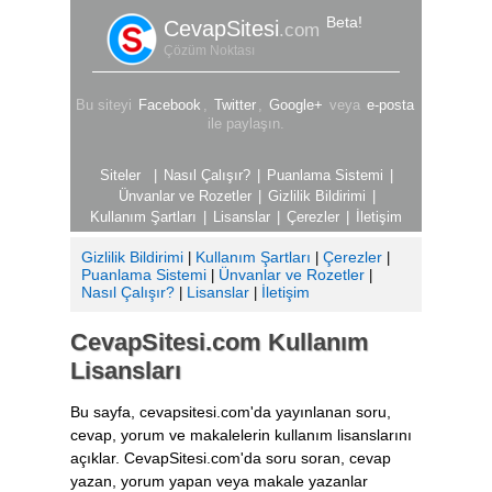
Beta!
CevapSitesi
.com
Çözüm Noktası
Bu siteyi
Facebook
,
Twitter
,
Google+
veya
e-posta
ile paylaşın.
|
Nasıl Çalışır?
|
Puanlama Sistemi
|
Ünvanlar ve Rozetler
|
Gizlilik Bildirimi
|
Kullanım Şartları
|
Lisanslar
|
Çerezler
|
İletişim
Gizlilik Bildirimi
Kullanım Şartları
Çerezler
|
|
|
Puanlama Sistemi
Ünvanlar ve Rozetler
|
|
Nasıl Çalışır?
Lisanslar
İletişim
|
|
CevapSitesi.com Kullanım
Lisansları
Bu sayfa, cevapsitesi.com'da yayınlanan soru,
cevap, yorum ve makalelerin kullanım lisanslarını
açıklar. CevapSitesi.com'da soru soran, cevap
yazan, yorum yapan veya makale yazanlar