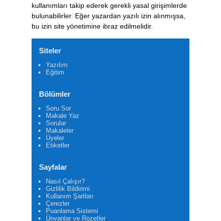
kullanımları takip ederek gerekli yasal girişimlerde
bulunabilirler. Eğer yazardan yazılı izin alınmışsa,
bu izin site yönetimine ibraz edilmelidir.
Siteler
Yazılım
Eğitim
Bölümler
Soru Sor
Makale Yaz
Sorular
Makaleler
Üyeler
Etiketler
Sayfalar
Nasıl Çalışır?
Gizlilik Bildirimi
Kullanım Şartları
Çerezler
Puanlama Sistemi
Ünvanlar ve Rozetler