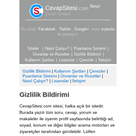
Beta!
CevapSitesi
.com
Çözüm Noktası
Bu siteyi
Facebook
,
Twitter
,
Google+
veya
e-posta
ile paylaşın.
|
Nasıl Çalışır?
|
Puanlama Sistemi
|
Ünvanlar ve Rozetler
|
Gizlilik Bildirimi
|
Kullanım Şartları
|
Lisanslar
|
Çerezler
|
İletişim
Gizlilik Bildirimi
Kullanım Şartları
Çerezler
|
|
|
Puanlama Sistemi
Ünvanlar ve Rozetler
|
|
Nasıl Çalışır?
Lisanslar
İletişim
|
|
Gizlilik Bildirimi
CevapSitesi.com sitesi, halka açık bir sitedir.
Burada yazılı tüm soru, cevap, yorum ve
makaleler ile üyenin profil sayfasında belirttiği ad,
soyad, konum ve diğer bilgiler arama motorları ve
ziyaretçiler tarafından görülebilir. Lütfen